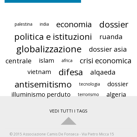
dossier
economia
palestina
india
politica e istituzioni
ruanda
globalizzazione
dossier asia
crisi economica
centrale
islam
africa
difesa
alqaeda
vietnam
antisemitismo
dossier
tecnologia
illuminismo perduto
algeria
terrorismo
VEDI TUTTI I TAGS
© 2015 Associazione Camis De Fonseca - Via Pietro Micca 15