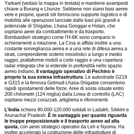
Yarkant (vedasi la mappa in testata) e mantiene avamposti
chiave a Burang e Lhunze. Sebbene non siano basi aeree
vere e proprie, questi siti forniscono supporto logistico e di
mobilità alle operazioni lanciate dalle basi più grandi e
potenziate di Shigatse, Lhasa Gonggar e Hotan, che
ospitano aerei da combattimento e da trasporto.
Bombardieri strategici come l'H-6K sono comparsi in
schieramenti a rotazione. La Cina si affida inoltre a una
costante sorveglianza aerea e a una rete di difesa aerea a
strati, comprendente sistemi missilistici a lungo e medio
raggio, piattaforme mobili a corto raggio e una copertura
radar integrata che si estende in profondità nello spazio
aereo indiano.
Il vantaggio operativo di Pechino è
proprio la sua estesa infrastruttura
. Le autostrade G219
e G315 e la ferrovia Golmud-Lhasa-Shigatse consentono
rapidi spostamenti delle forze. Aree di sosta situate entro
200 chilometri (124 miglia) dalla Linea di controllo (LAC)
ospitano mezzi corazzati, artiglieria e rifornimenti.
L’India
schiera 90.000-120.000 soldati in Ladakh, Sikkim e
Arunachal Pradesh.
È in vantaggio per quanto riguarda
le truppe preposizionate e il trasporto aereo ad alta
quota
, con aerei strategici operativi da Leh e Nyoma. Ha
inoltre accelerato la costruzione delle infrastrutture di