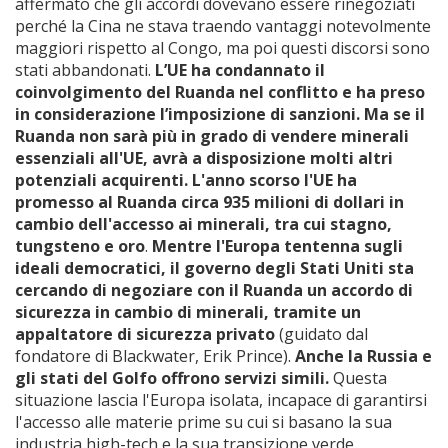
affermato che gli accordi dovevano essere rinegoziati
perché la Cina ne stava traendo vantaggi notevolmente
maggiori rispetto al Congo, ma poi questi discorsi sono
stati abbandonati.
L’UE ha condannato il
coinvolgimento del Ruanda nel conflitto e ha preso
in considerazione l’imposizione di sanzioni. Ma se il
Ruanda non sarà più in grado di vendere minerali
essenziali all'UE, avrà a disposizione molti altri
potenziali acquirenti. L'anno scorso l'UE ha
promesso al Ruanda circa 935 milioni di dollari in
cambio dell'accesso ai minerali, tra cui stagno,
tungsteno e oro
.
Mentre l'Europa tentenna sugli
ideali democratici, il governo degli Stati Uniti sta
cercando di negoziare con il Ruanda un accordo di
sicurezza in cambio di minerali, tramite un
appaltatore di sicurezza privato
(guidato dal
fondatore di Blackwater, Erik Prince).
Anche la Russia e
gli stati del Golfo offrono servizi simili.
Questa
situazione lascia l'Europa isolata, incapace di garantirsi
l'accesso alle materie prime su cui si basano la sua
industria high-tech e la sua transizione verde.