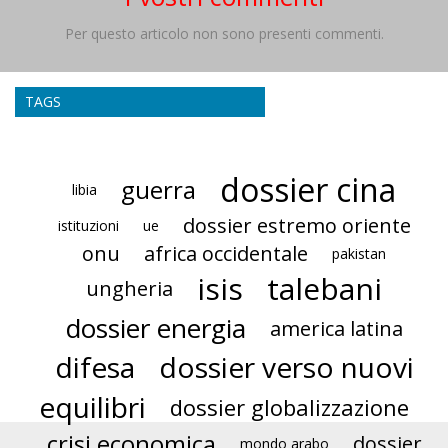
Per questo articolo non sono presenti commenti.
TAGS
dossier cina
guerra
libia
dossier estremo oriente
istituzioni
ue
onu
africa occidentale
pakistan
isis
talebani
ungheria
dossier energia
america latina
difesa
dossier verso nuovi
equilibri
dossier globalizzazione
crisi economica
dossier
mondo arabo