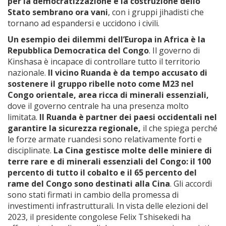
per la democratizzazione e la costruzione dello
Stato sembrano ora vani
, con i gruppi jihadisti che
tornano ad espandersi e uccidono i civili.
Un esempio dei dilemmi dell’Europa in Africa è la
Repubblica Democratica del Congo
. Il governo di
Kinshasa è incapace di controllare tutto il territorio
nazionale.
Il vicino Ruanda è da tempo accusato di
sostenere il gruppo ribelle noto come M23 nel
Congo orientale, area ricca di minerali essenziali,
dove il governo centrale ha una presenza molto
limitata.
Il Ruanda è partner dei paesi occidentali nel
garantire la sicurezza regionale,
il che spiega perché
le forze armate ruandesi sono relativamente forti e
disciplinate.
La Cina gestisce molte delle miniere di
terre rare e di minerali essenziali del Congo: il 100
percento di tutto il cobalto e il 65 percento del
rame del Congo sono destinati alla Cina
. Gli accordi
sono stati firmati in cambio della promessa di
investimenti infrastrutturali. In vista delle elezioni del
2023, il presidente congolese Felix Tshisekedi ha