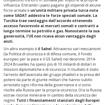
competono tra loro in Somalia per imporre la propria
influenza. Entrambi i paesi pagano gli stipendi di alcune
forze armate e
un'unit
à militare privata turca nota
come SADAT addestra le forze speciali somale. La
Turchia trae vantaggio dall'accordo ottenendo
accesso favorevole ai mercati somali e contratti a
lungo termine su petrolio e gas. Nonostante la sua
generosità, l'UE non ricava alcun vantaggio dagli
aiuti.
Un altro esempio è
il Sahel
. Attraverso vari meccanismi
(la Politica di sicurezza e di difesa comune, il Fondo
europeo per la pace e il G5 Sahel) nel decennio 2014-
2024 Bruxelles ha speso più di 10 miliardi di dollari in
missioni diplomatiche e di sicurezza. Il risultato è stato
l’arresto dell'avanzata dei gruppi jihadisti e la presa del
potere da parte di giunte militari che hanno subito
arrestato ogni riforma della governance e si sono
rivolte alla Russia per la propria sicurezza. Ora la Russia
estrae risorse minerarie in cambio della sicurezza dei
regimi.
Tutti i finanziamenti stanziati dagli Europei