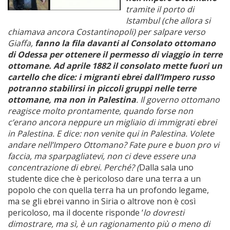
tramite il porto di
Istambul (che allora si
chiamava ancora Costantinopoli) per salpare verso
Giaffa,
fanno la fila davanti al Consolato ottomano
di Odessa per ottenere il permesso di viaggio in terre
ottomane. Ad aprile 1882 il consolato mette fuori un
cartello che dice: i migranti ebrei dall’Impero russo
potranno stabilirsi in piccoli gruppi nelle terre
ottomane, ma non in Palestina
. Il governo ottomano
reagisce molto prontamente, quando forse non
c’erano ancora neppure un migliaio di immigrati ebrei
in Palestina. E dice: non venite qui in Palestina. Volete
andare nell’Impero Ottomano? Fate pure e buon pro vi
faccia, ma sparpagliatevi, non ci deve essere una
concentrazione di ebrei. Perché? (
Dalla sala uno
studente dice che è pericoloso dare una terra a un
popolo che con quella terra ha un profondo legame,
ma se gli ebrei vanno in Siria o altrove non è così
pericoloso, ma il docente risponde ‘
lo dovresti
dimostrare, ma sì, è un ragionamento più o meno di