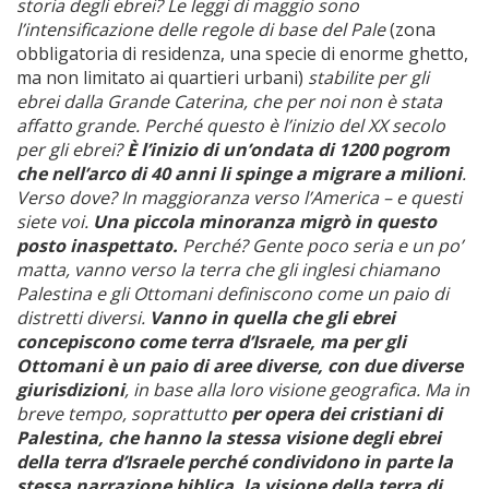
storia degli ebrei? Le leggi di maggio sono
l’intensificazione delle regole di base del Pale
(zona
obbligatoria di residenza, una specie di enorme ghetto,
ma non limitato ai quartieri urbani)
stabilite per gli
ebrei dalla Grande Caterina, che per noi non è stata
affatto grande. Perché questo è l’inizio del XX secolo
per gli ebrei?
È l’inizio di un’ondata di 1200 pogrom
che nell’arco di 40 anni li spinge a migrare a milioni
.
Verso dove? In maggioranza verso l’America – e questi
siete voi.
Una piccola minoranza migrò in questo
posto inaspettato.
Perché? Gente poco seria e un po’
matta, vanno verso la terra che gli inglesi chiamano
Palestina e gli Ottomani definiscono come un paio di
distretti diversi.
Vanno in quella che gli ebrei
concepiscono come terra d’Israele, ma per gli
Ottomani è un paio di aree diverse, con due diverse
giurisdizioni
, in base alla loro visione geografica. Ma in
breve tempo, soprattutto
per opera dei cristiani di
Palestina, che hanno la stessa visione degli ebrei
della terra d’Israele perché condividono in parte la
stessa narrazione biblica, la visione della terra di