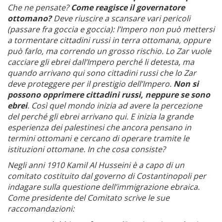
Che ne pensate?
Come reagisce il governatore
ottomano?
Deve riuscire a scansare vari pericoli
(passare fra goccia e goccia): l’Impero non può mettersi
a tormentare cittadini russi in terra ottomana, oppure
può farlo, ma correndo un grosso rischio. Lo Zar vuole
cacciare gli ebrei dall’Impero perché li detesta, ma
quando arrivano qui sono cittadini russi che lo Zar
deve proteggere per il prestigio dell’Impero.
Non si
possono opprimere cittadini russi, neppure se sono
ebrei
. Così quel mondo inizia ad avere la percezione
del perché gli ebrei arrivano qui. E inizia la grande
esperienza dei palestinesi che ancora pensano in
termini ottomani e cercano di operare tramite le
istituzioni ottomane.
In che cosa consiste?
Negli anni 1910 Kamil Al Husseini è a capo di un
comitato costituito dal governo di Costantinopoli per
indagare sulla questione dell’immigrazione ebraica.
Come presidente del Comitato scrive le sue
raccomandazioni: