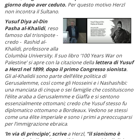
giorno dopo aver ceduto.
Per questo motivo Herzl
non incontra il Sultano
.
Yusuf Diya al-Din
Pasha al-Khalidi
, reso
famoso dal trisnipote -
credo - Rashid al-
Khalidi, professore alla
Columbia University. Il suo libro ‘100 Years War on
Palestine’ si apre con la citazione della
lettera di Yusuf
a Herzl nel 1899
,
dopo il primo Congresso sionista
.
Gli al-Khalidii sono parte dell’élite politica di
Gerusalemme, così come gli Hosseini e i Nashashibi:
una manciata di cinque o sei famiglie che costituiscono
l’élite araba a Gerusalemme e Giaffa e si sentono
essenzialmente ottomani; credo che Yusuf stesso fu
diplomatico ottomano a Bordeaux. Vedono se stessi
come una élite imperiale e sono i primi a preoccuparsi
per l’immigrazione ebraica
.
‘In via di principio’, scrive
a Herzl,
“il sionismo è