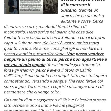
di incontrare il
Sultano
, tramite un
amico che ha un amico
aiutante a corte. Cerca
di entrare a corte, ma Abdul Hamid rifiuta di
incontrarlo. Herzl scrive nel diario che cosa dice
l’aiutante che ha parlato con il Sultano o con il proprio
capo. Il Sultano dice:
‘Se Herzl è vostro amico tanto
quanto voi lo siete a me, consigliategli di non fare un
passo avanti in questa direzione.
Non posso vendere
neppure un palmo di terra, perché non appartiene a
me ma al mio popolo
(forse intende gli ottomani o
forse gli islamici, perché aveva il titolo di Califfo
dell’Islam). Il mio popolo ha conquistato questo impero
combattendo, versando il sangue, l’ha reso fertile col
suo sangue. Torneremo a coprirlo di sangue prima di
permettere che ci vengo tolto.
Gli uomini di due reggimenti di Siria e Palestina si sono
fatti uccidere uno a uno a Plevne (Bulgaria)
combattendo con i Russi. Non uno di loro ha ceduto