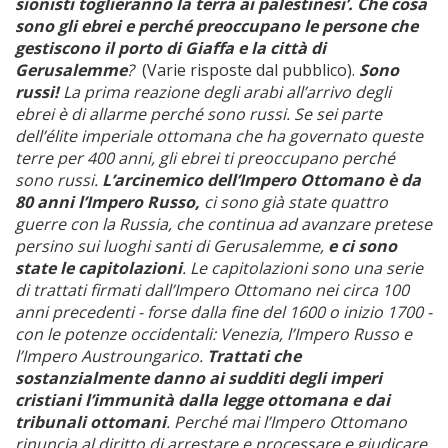
sionisti toglieranno la terra ai palestinesi’. Che cosa
sono gli ebrei e perché preoccupano le persone che
gestiscono il porto di Giaffa e la città di
Gerusalemme
?
(Varie risposte dal pubblico).
Sono
russi!
La prima reazione degli arabi all’arrivo degli
ebrei è di allarme perché sono russi. Se sei parte
dell’élite imperiale ottomana che ha governato queste
terre per 400 anni, gli ebrei ti preoccupano perché
sono russi.
L’arcinemico dell’Impero Ottomano è da
80 anni l’Impero Russo,
ci sono già state quattro
guerre con la Russia, che continua ad avanzare pretese
persino sui luoghi santi di Gerusalemme,
e ci sono
state le capitolazioni
. Le capitolazioni sono una serie
di trattati firmati dall’Impero Ottomano nei circa 100
anni precedenti - forse dalla fine del 1600 o inizio 1700 -
con le potenze occidentali: Venezia, l’Impero Russo e
l’Impero Austroungarico.
Trattati che
sostanzialmente danno ai sudditi degli imperi
cristiani l’immunità dalla legge ottomana e dai
tribunali
ottomani
.
Perché mai l’Impero Ottomano
rinuncia al diritto di arrestare e processare e giudicare