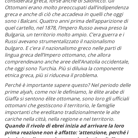
considerata greca, forse anche di Salonicco. Gli
Ottomani erano molto preoccupati dall’indipendenza
greca e anche di ciò che accadeva in quelli che oggi
sono i Balcani. Quattro anni prima dell’apparizione di
quel cartello, nel 1878, l’Impero Russo aveva preso la
Bulgaria, un territorio molto ampio. C’era guerra e i
Russi avevano strumentalizzato il nazionalismo
bulgaro. E c’era il nazionalismo greco nelle parti di
lingua greca dell’Impero ottomano, che allora
comprendevano anche aree dell’Anatolia occidentale,
che oggi sono Turchia. Più si diluiva la componente
etnica greca, più si riduceva il problema.
Perché è importante sapere questo? Nel periodo delle
prime alyah, come noi le definiamo, le élite arabe di
Giaffa si sentono élite ottomane, sono loro gli ufficiali
ottomani che gestiscono il territorio, le famiglie
importanti che ereditano tradizionalmente le alte
cariche nella città, nella regione e nel territorio.
Quando il rivolo di ebrei inizia ad arrivare la loro
prima reazione non è affatto: ‘attenzione, perché i