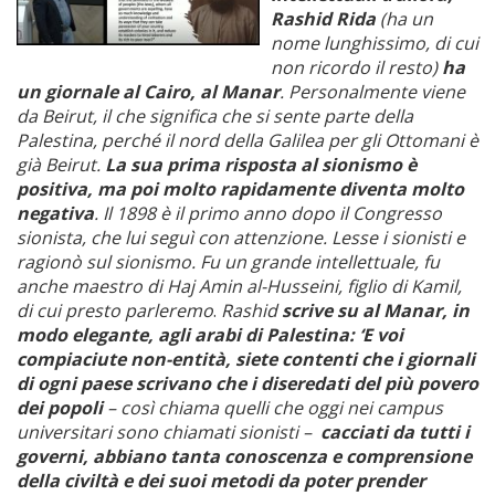
Rashid Rida
(ha un
nome lunghissimo, di cui
non ricordo il resto)
ha
un giornale al Cairo, al Manar
. Personalmente viene
da Beirut, il che significa che si sente parte della
Palestina, perché il nord della Galilea per gli Ottomani è
già Beirut.
La sua prima risposta al sionismo è
positiva, ma poi molto rapidamente diventa molto
negativa
. Il 1898 è il primo anno dopo il Congresso
sionista, che lui seguì con attenzione. Lesse i sionisti e
ragionò sul sionismo. Fu un grande intellettuale, fu
anche maestro di
Haj Amin al-Husseini, figlio di Kamil,
di cui presto parleremo
.
Rashid
scrive su al Manar, in
modo elegante, agli arabi di Palestina:
‘E voi
compiaciute non-entità, siete contenti che i giornali
di ogni paese scrivano che i diseredati del più povero
dei popoli
– così chiama quelli che oggi nei campus
universitari sono chiamati sionisti –
cacciati da tutti i
governi, abbiano tanta conoscenza e comprensione
della civiltà e dei suoi metodi da poter prender