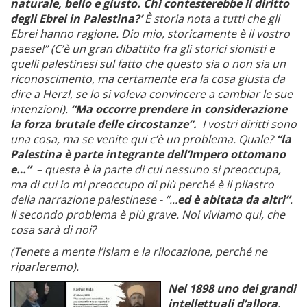
naturale, bello e giusto. Chi contesterebbe il diritto
degli Ebrei in Palestina?’
È storia nota a tutti che gli
Ebrei hanno ragione. Dio mio, storicamente è il vostro
paese!”
(C’è un gran dibattito fra gli storici sionisti e
quelli palestinesi sul fatto che questo sia o non sia un
riconoscimento, ma certamente era la cosa giusta da
dire a Herzl, se lo si voleva convincere a cambiar le sue
intenzioni).
“Ma occorre prendere in considerazione
la forza brutale delle circostanze”.
I vostri diritti sono
una cosa, ma se venite qui c’è un problema. Quale?
“la
Palestina è parte integrante dell’Impero ottomano
e…”
– questa è la parte di cui nessuno si preoccupa,
ma di cui io mi preoccupo di più perché è il pilastro
della narrazione palestinese - “...
ed è abitata da altri”
.
Il secondo problema è più grave. Noi viviamo qui, che
cosa sarà di noi?
(Tenete a mente l’islam e la rilocazione, perché ne
riparleremo).
Nel 1898 uno dei grandi
intellettuali d’allora,