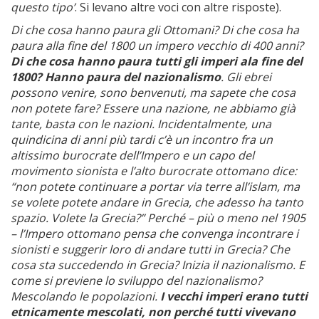
questo tipo’
. Si levano altre voci con altre risposte).
Di che cosa hanno paura gli Ottomani? Di che cosa ha
paura alla fine del 1800 un impero vecchio di 400 anni?
Di che cosa hanno paura tutti gli imperi ala fine del
1800? Hanno paura del nazionalismo
. Gli ebrei
possono venire, sono benvenuti, ma sapete che cosa
non potete fare? Essere una nazione, ne abbiamo già
tante, basta con le nazioni. Incidentalmente, una
quindicina di anni più tardi c’è un incontro fra un
altissimo burocrate dell’Impero e un capo del
movimento sionista e l’alto burocrate ottomano dice:
“non potete continuare a portar via terre all’islam, ma
se volete potete andare in Grecia, che adesso ha tanto
spazio. Volete la Grecia?” Perché – più o meno nel 1905
– l’Impero ottomano pensa che convenga incontrare i
sionisti e suggerir loro di andare tutti in Grecia? Che
cosa sta succedendo in Grecia? Inizia il nazionalismo. E
come si previene lo sviluppo del nazionalismo?
Mescolando le popolazioni.
I vecchi imperi erano tutti
etnicamente mescolati, non
perché tutti vivevano