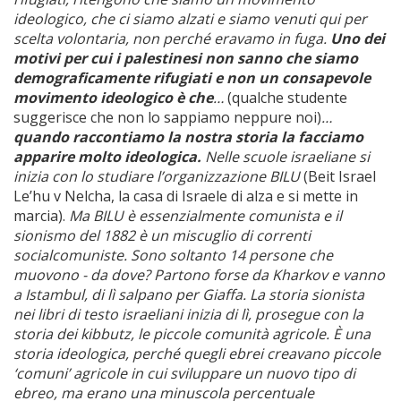
ideologico, che ci siamo alzati e siamo venuti qui per
scelta volontaria, non perché eravamo in fuga.
Uno dei
motivi per cui i palestinesi non
sanno che siamo
demograficamente rifugiati e non un consapevole
movimento ideologico è che
…
(qualche studente
suggerisce che non lo sappiamo neppure noi)
…
quando raccontiamo la nostra storia la facciamo
apparire molto ideologica.
Nelle scuole israeliane
si
inizia con lo studiare l’organizzazione BILU
(Beit Israel
Le’hu v Nelcha, la casa di Israele di alza e si mette in
marcia).
Ma BILU è essenzialmente comunista e il
sionismo del 1882 è un miscuglio di correnti
socialcomuniste. Sono soltanto 14 persone che
muovono - da dove? Partono forse da Kharkov e vanno
a Istambul, di lì salpano per Giaffa. La storia sionista
nei libri di testo israeliani inizia di lì, prosegue con la
storia dei kibbutz, le piccole comunità agricole. È una
storia ideologica, perché quegli ebrei creavano piccole
‘comuni’ agricole in cui sviluppare un nuovo tipo di
ebreo, ma erano una minuscola percentuale