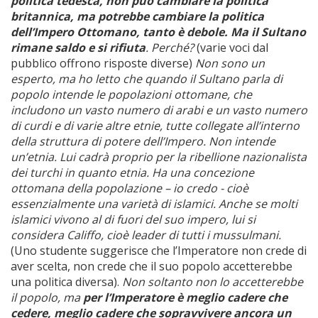
politica tedesca, non può cambiare la politica
britannica, ma potrebbe cambiare la politica
dell’Impero Ottomano, tanto è debole. Ma il Sultano
rimane saldo e si rifiuta
. Perché?
(varie voci dal
pubblico offrono risposte diverse)
Non sono un
esperto, ma ho letto che quando il Sultano parla di
popolo intende le popolazioni ottomane, che
includono un vasto numero di arabi e un vasto numero
di curdi e di varie altre etnie, tutte collegate all’interno
della struttura di potere dell’Impero. Non intende
un’etnia. Lui cadrà proprio per la ribellione nazionalista
dei turchi in quanto etnia. Ha una concezione
ottomana della popolazione – io credo - cioè
essenzialmente una varietà di islamici. Anche se molti
islamici vivono al di fuori del suo impero, lui si
considera Califfo, cioè leader di tutti i mussulmani.
(Uno studente suggerisce che l’Imperatore non crede di
aver scelta, non crede che il suo popolo accetterebbe
una politica diversa).
Non soltanto non lo accetterebbe
il popolo, ma
per l’Imperatore è meglio cadere che
cedere, meglio cadere che sopravvivere ancora un