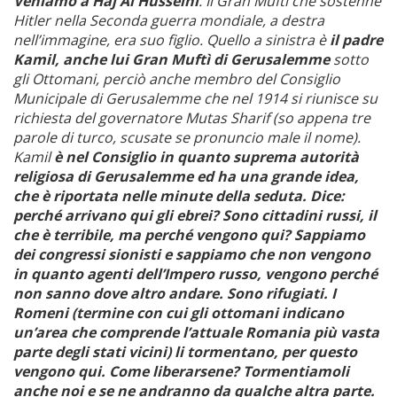
Veniamo a Haj Al Husseini
. Il Gran Mufti che sostenne
Hitler nella Seconda guerra mondiale, a destra
nell’immagine, era suo figlio. Quello a sinistra è
il padre
Kamil, anche lui Gran Muftì di Gerusalemme
sotto
gli Ottomani, perciò anche membro del Consiglio
Municipale di Gerusalemme che nel 1914 si riunisce su
richiesta del governatore Mutas Sharif (so appena tre
parole di turco, scusate se pronuncio male il nome).
Kamil
è nel Consiglio in quanto suprema autorità
religiosa di Gerusalemme ed ha una grande idea,
che è riportata nelle minute della seduta. Dice:
perché arrivano qui gli ebrei? Sono cittadini russi, il
che è terribile, ma perché vengono qui? Sappiamo
dei congressi sionisti e sappiamo che non vengono
in quanto agenti dell’Impero russo, vengono perché
non sanno dove altro andare. Sono rifugiati. I
Romeni (termine con cui gli ottomani indicano
un’area che comprende l’attuale Romania più vasta
parte degli stati vicini) li tormentano, per questo
vengono qui. Come liberarsene? Tormentiamoli
anche noi e se ne andranno da qualche altra
parte.