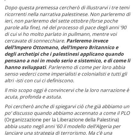
Dopo questa premessa cercherò di illustrarvi i tre temi
ricorrenti nella narrativa palestinese. Non parleremo di
ieri, non parleremo del sette ottobre (forse poche
parole alla fine), né del processo di pace degli anni ’90
di cui vi ho molto parlato in pullmann, mentre voi
cercavate di sonnecchiare.
Parleremo invece
dell’Impero Ottomano, dell’Impero Britannico e
degli archetipi che i palestinesi applicano quando
pensano a noi in modo serio e sistemico, e di come li
hanno sviluppati
. Parleremo di come per loro abbia
senso vederci come imperialisti e colonialisti e tutti gli
altri -isti con cui ci definiscono.
Il mio scopo oggi è convincervi che la loro narrazione è
acuta, profonda e astuta.
Poi cercherò anche di spiegarvi ciò che già abbiamo un
po’ discusso quando abbiamo accennato a come il PLO
(Organizzazione per la Liberazione della Palestina)
abbia usato negli anni ’60 il modello dell’Algeria per
lanciare una strategia di terrorismo. Ma c’è una