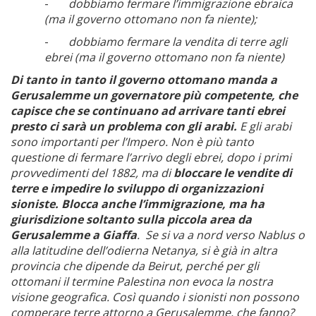
-
dobbiamo fermare l’immigrazione ebraica
(ma il governo ottomano non fa niente);
-
dobbiamo fermare la vendita di terre agli
ebrei (ma il governo ottomano non fa niente)
Di tanto in tanto il governo ottomano manda a
Gerusalemme un governatore più competente, che
capisce che se continuano ad arrivare tanti ebrei
presto ci sarà un problema con gli arabi.
E gli arabi
sono importanti per l’Impero. Non è più tanto
questione di fermare l’arrivo degli ebrei, dopo i primi
provvedimenti del 1882, ma di
bloccare le vendite di
terre e impedire lo sviluppo di organizzazioni
sioniste. Blocca
anche l’immigrazione, ma ha
giurisdizione soltanto sulla piccola area da
Gerusalemme a Giaffa
. Se si va a nord verso Nablus o
alla latitudine dell’odierna Netanya, si è già in altra
provincia che dipende da Beirut, perché per gli
ottomani il termine Palestina non evoca la nostra
visione geografica. Così quando i sionisti non possono
comperare terre attorno a Gerusalemme, che fanno?