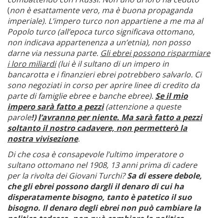
(
non è esattamente vero, ma è buona propaganda
imperiale). L’impero turco non appartiene a me ma al
Popolo turco (all’epoca turco significava ottomano,
non indicava appartenenza a un’etnia), non posso
darne via nessuna parte.
Gli ebrei possono risparmiare
i loro miliardi
(lui è il sultano di un impero in
bancarotta e i finanzieri ebrei potrebbero salvarlo. Ci
sono negoziati in corso per aprire linee di credito da
parte di famiglie ebree e banche ebree).
Se il mio
impero sarà fatto a pezzi
(attenzione a queste
parole
!)
l’avranno per niente. Ma sarà fatto a pezzi
soltanto il nostro cadavere, non permetterò la
nostra vivisezione
.
Di che cosa è consapevole l’ultimo imperatore o
sultano ottomano nel 1908, 13 anni prima di cadere
per la rivolta dei Giovani Turchi?
Sa di essere debole,
che gli ebrei possono dargli il denaro di cui ha
disperatamente bisogno, tanto è patetico il suo
bisogno. Il denaro degli ebrei non può cambiare la