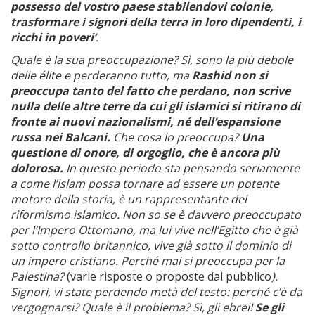
possesso del vostro paese stabilendovi colonie,
trasformare i signori della terra in loro dipendenti, i
ricchi in poveri’
.
Quale è la sua preoccupazione? Sì, sono la più debole
delle élite e perderanno tutto, ma
Rashid non si
preoccupa tanto del fatto che perdano, non scrive
nulla delle altre terre da cui gli islamici si ritirano di
fronte ai nuovi nazionalismi, né dell’espansione
russa nei Balcani.
Che cosa lo preoccupa?
Una
questione di onore, di orgoglio, che è ancora più
dolorosa.
In questo periodo sta pensando seriamente
a come l’islam possa tornare ad essere un potente
motore della storia, è un rappresentante del
riformismo islamico. Non so se è davvero preoccupato
per l’Impero Ottomano, ma lui vive nell’Egitto che è già
sotto controllo britannico, vive già sotto il dominio di
un impero cristiano. Perché mai si preoccupa per la
Palestina?
(varie risposte o proposte dal pubblico
).
Signori, vi state perdendo metà del testo: perché c’è da
vergognarsi? Quale è il problema? Sì, gli ebrei!
Se gli