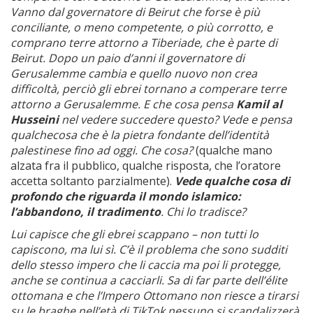
Vanno dal governatore di Beirut che forse è più
conciliante, o meno competente, o più corrotto, e
comprano terre attorno a Tiberiade, che è parte di
Beirut. Dopo un paio d’anni il governatore di
Gerusalemme cambia e quello nuovo non crea
difficoltà, perciò gli ebrei tornano a comperare terre
attorno a Gerusalemme. E che cosa pensa
Kamil al
Husseini
nel vedere succedere questo? Vede e pensa
qualchecosa che è la pietra fondante dell’identità
palestinese fino ad oggi. Che cosa?
(qualche mano
alzata fra il pubblico, qualche risposta, che l’oratore
accetta soltanto parzialmente).
Vede qualche cosa di
profondo che riguarda il mondo islamico:
l’abbandono, il tradimento
. Chi lo tradisce?
Lui capisce che gli ebrei scappano – non tutti lo
capiscono, ma lui sì. C’è il problema che sono sudditi
dello stesso impero che li caccia ma poi li protegge,
anche se continua a cacciarli. Sa di far parte dell’élite
ottomana e che l’Impero Ottomano non riesce a tirarsi
su le braghe nell’età di TikTok nessuno si scandalizzerà