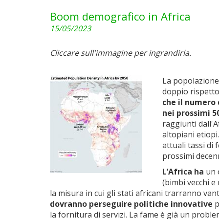
Boom demografico in Africa
15/05/2023
Cliccare sull'immagine per ingrandirla.
La popolazione 
doppio rispetto 
che il numero 
nei prossimi 50
raggiunti dall'A
altopiani etiop
attuali tassi di
prossimi decenn
L’Africa ha
un o
(bimbi vecchi e 
la misura in cui gli stati africani trarranno 
dovranno perseguire politiche innovative
p
la fornitura di servizi. La fame è già un proble