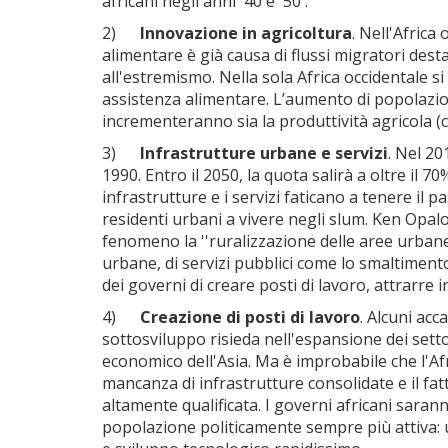
africani negli anni '40 e '50 .
2)
Innovazione in agricoltura
. Nell'Africa
alimentare è già causa di flussi migratori desta
all'estremismo. Nella sola Africa occidentale s
assistenza alimentare. L’aumento di popolazio
incrementeranno sia la produttività agricola (c
3)
Infrastrutture urbane e servizi
. Nel 20
1990. Entro il 2050, la quota salirà a oltre il
infrastrutture e i servizi faticano a tenere il 
residenti urbani a vivere negli slum. Ken Opal
fenomeno la ''ruralizzazione delle aree urbane''
urbane, di servizi pubblici come lo smaltimento d
dei governi di creare posti di lavoro, attrarre i
4)
Creazione di posti di lavoro
. Alcuni ac
sottosviluppo risieda nell'espansione dei settor
economico dell'Asia. Ma è improbabile che l'Af
mancanza di infrastrutture consolidate e il fa
altamente qualificata. I governi africani saran
popolazione politicamente sempre più attiva: una