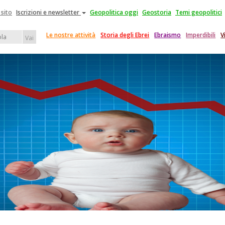
 sito
Iscrizioni e newsletter
Geopolitica oggi
Geostoria
Temi geopolitici
Le nostre attività
Storia degli Ebrei
Ebraismo
Imperdibili
V
Vai