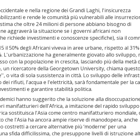
 occidentale e nella regione dei Grandi Laghi, l'insicurezza
bilizzanti e rende le comunità più vulnerabili alle insurrezio
i stima che oltre 24 milioni di persone abbiano bisogno di
ne aggraverà la situazione se i governi africani non
he richiede investimenti e conoscenze specifiche), sia il com
15 il 50% degli Africani viveva in aree urbane, rispetto al 31%
 70%. L'urbanizzazione ha generalmente giovato allo sviluppo, 
passo con la popolazione in crescita, lasciando più della metà 
o, un ricercatore della Georgetown University, chiama quest
, o vita di sola sussistenza in città. Lo sviluppo delle infras
ei rifiuti, l'acqua e l'elettricità, sarà fondamentale per la c
nvestimenti e garantire stabilità politica.
cademici hanno suggerito che la soluzione alla disoccupazione
i manifatturieri dell'Africa, a imitazione del rapido sviluppo
rica sostituisca l'Asia come centro manifatturiero mondiale, 
tto che l'Asia ha ancora ampie riserve di manodopera, anche
no costretti a cercare alternative più ‘moderne’ per una
 sfida difficilissima, che presuppone livelli di istruzione al