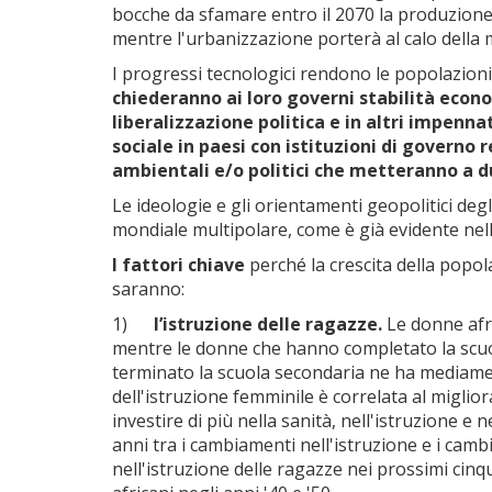
bocche da sfamare entro il 2070 la produzione 
mentre l'urbanizzazione porterà al calo della
I progressi tecnologici rendono le popolazioni
chiederanno ai loro governi stabilità econo
liberalizzazione politica e in altri impenna
sociale in paesi con istituzioni di governo
ambientali e/o politici che metteranno a du
Le ideologie e gli orientamenti geopolitici de
mondiale multipolare, come è già evidente nella
I fattori chiave
perché la crescita della popol
saranno:
1)
l’istruzione delle ragazze.
Le donne afr
mentre le donne che hanno completato la scuol
terminato la scuola secondaria ne ha mediamente
dell'istruzione femminile è correlata al miglior
investire di più nella sanità, nell'istruzione e 
anni tra i cambiamenti nell'istruzione e i cambia
nell'istruzione delle ragazze nei prossimi cinqu