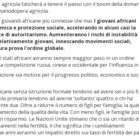
agricola faticherà a tenere il passo con il boom della doma
 manodopera agricola.
 giovanili africane più connesse che mai.
I giovani africani
mica e protezione sociale, accelerando in alcuni casi la
te di autoritarismo. Aumenteranno i rischi di instabilità
 relativamente giovani, innescando movimenti sociali,
ra prova l'ordine globale.
gli stati africani avranno sempre maggior peso in un ordine
 competizione russa, cinese e occidentale per l'influenza in 
azione sia motore per il progresso politico, economico e soc
icane senza istruzione formale tendono ad avere sei o più fig
a primaria tendono ad averne ‘soltanto’ quattro e chi ha
 due. Oltre a ridurre il numero di figli per famiglia, la qual
amento della qualità della vita. Con meno figli, le famiglie p
nel risparmio. Le Nazioni Unite stimano che ci sia un ritardo d
menti nella fertilità, il che significa che i cambiamenti
e anni avranno un impatto diretto sui tassi di fertilità dei p