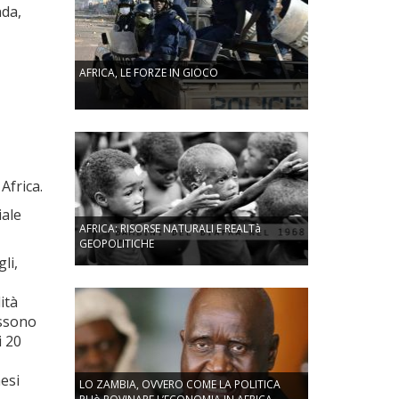
nda,
AFRICA, LE FORZE IN GIOCO
Africa.
iale
AFRICA: RISORSE NATURALI E REALTà
GEOPOLITICHE
li,
ità
ossono
i 20
aesi
LO ZAMBIA, OVVERO COME LA POLITICA