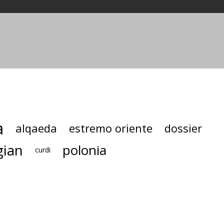
a
alqaeda
estremo oriente
dossier
gian
polonia
curdi