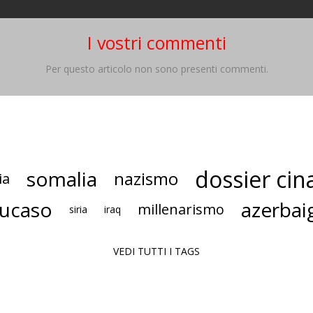
I vostri commenti
Per questo articolo non sono presenti commenti.
dossier cin
somalia
nazismo
ia
ucaso
azerbai
millenarismo
siria
iraq
VEDI TUTTI I TAGS