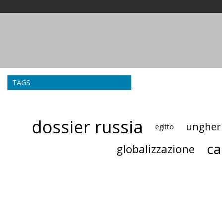
TAGS
dossier russia
ungher
egitto
ca
globalizzazione