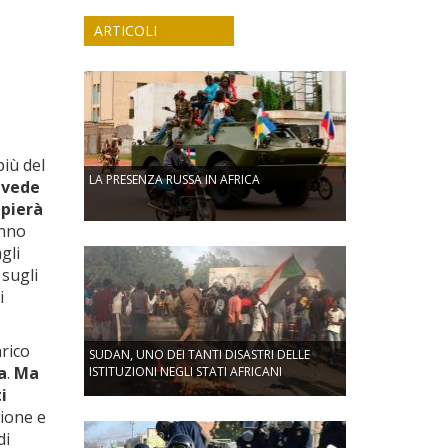
ARTICOLI
iù del
LA PRESENZA RUSSA IN AFRICA
evede
ppierà
anno
gli
 sugli
i
rico
SUDAN, UNO DEI TANTI DISASTRI DELLE
a
.
Ma
ISTITUZIONI NEGLI STATI AFRICANI
i
zione e
di