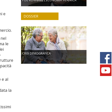
PUò ROVINARE L’ECONOMIA IN AFRICA
ni e
DOSSIER
mercio.
 nel
ma le
dei
CRISI DEMOGRAFICA
o
trutture
apacità
 e al
data la
tissimi