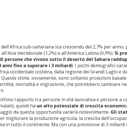
dell'Africa sub-sahariana sta crescendo del 2,7% per anno, p
all'Asia meridionale (1,2%) e all'America Latina (0,9%).
Si pr
di persone che vivono sotto il deserto del Sahara raddo
 anni fino a superare i 3 miliardi
. I picchi demografici sar
frica occidentale costiera, dalla regione dei Grandi Laghi e da
i. Queste stime, ovviamente, sono soltanto proiezioni basate
 fertilità, mortalità e migrazione, che potrebbero cambiare ne
i.
ttimo rapporto tra persone in età lavorativa e persone a ca
malati), quindi ha
un alto potenziale di crescita economic
vantaggio da questa opportunità varierà notevolmente.
Gli stat
er migliorare la produzione agricola, la crescita dell'occupa
ma in tutto il continente. Ma con una previsione di 3 miliardi 