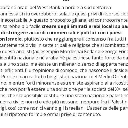
abitanti arabi del West Bank a nord e a sud dell’area
nessa si ritroverebbero isolati e quasi privi di risorse, cio
inaccettabile. A questo proposito gli analisti controcorrente
 sarebbe più facile
creare degli Emirati arabi locali su ba
 di stringere accordi commerciali e politici con i paesi
on Israele
, piuttosto che raggiungere il consenso fra tutti i
tantemente divisi in sette tribali e religiose che si combatto
o questi analisti (ad esempio Mordechai Kedar e George Fri
identità nazionale né araba né palestinese tanto forte da da
ca a uno stato, ma esiste un millenario senso di appartenenz
tati efficienti. È un’opinione di comodo, che nasconde il deside
 Però è chiaro a tutti che gli stati nazionali del Medio Orien
Libano, mentre forti minoranze estremiste aspirano alla ricost
, che non potrà essere una soluzione per le società del XXI se
ensi che sia possibile costituire uno stato nazionale palestin
rra civile: non ci crede più nessuno, neppure fra i Palestine
gi, così come non ci vanno gli Israeliani. L’assenza delle part
cui si ripetono formule ormai prive di contenuto.