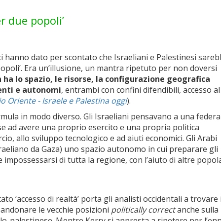
r due popoli’
tici hanno dato per scontato che Israeliani e Palestinesi sare
‘popoli’. Era un’illusione, un mantra ripetuto per non doversi
 ha lo spazio, le risorse, la configurazione geografica
denti e autonomi
, entrambi con confini difendibili, accesso a
o Oriente - Israele e Palestina oggi
).
formula in modo diverso. Gli Israeliani pensavano a una feder
sse ad avere una proprio esercito e una propria politica
io, allo sviluppo tecnologico e ad aiuti economici. Gli Arabi
sraeliano da Gaza) uno spazio autonomo in cui preparare gli
 impossessarsi di tutta la regione, con l’aiuto di altre popol
to ‘accesso di realtà’ porta gli analisti occidentali a trovare i
bandonare le vecchie posizioni
politically correct
anche sulla
lo-palestinese. Mentre Kerry si appresta a ripetere per l’e