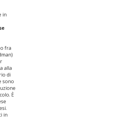
è in
se
no fra
edman)
r
a alla
rio di
te sono
ituzione
colo. È
ese
si.
i in