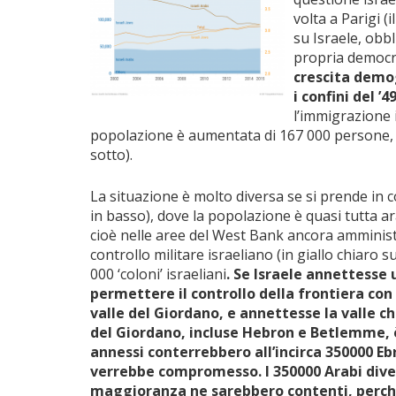
volta a Parigi 
su Israele, obbl
propria democra
crescita demogr
i confini del ’
l’immigrazione 
popolazione è aumentata di 167 000 persone, di
sotto).
La situazione è molto diversa se si prende in
in basso), dove la popolazione è quasi tutta a
cioè nelle aree del West Bank ancora amminist
controllo militare israeliano (in giallo chiaro 
000 ‘coloni’ israeliani
. Se Israele annettesse 
permettere il controllo della frontiera con 
valle del Giordano, e annettesse la valle 
del Giordano, incluse Hebron e Betlemme, è 
annessi conterrebbero all’incirca 350000 Ebr
verrebbe compromesso. I 350000 Arabi divent
maggioranza ne sarebbero contenti, perch