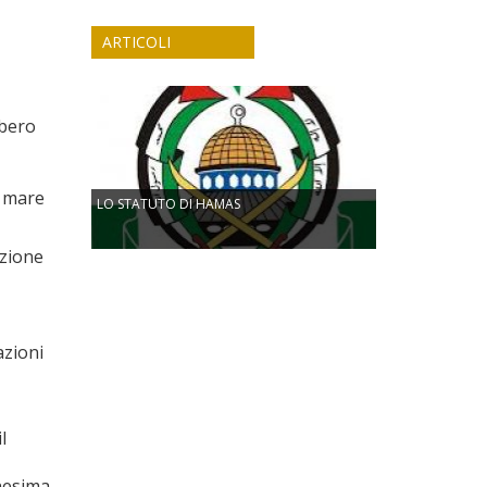
ARTICOLI
bbero
l mare
LO STATUTO DI HAMAS
azione
azioni
l
nnesima