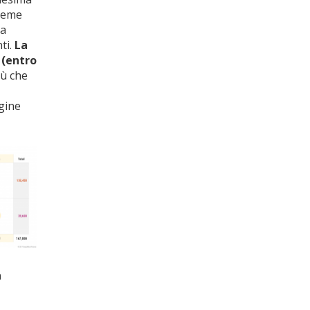
preme
la
ti.
La
 (entro
iù che
agine
n