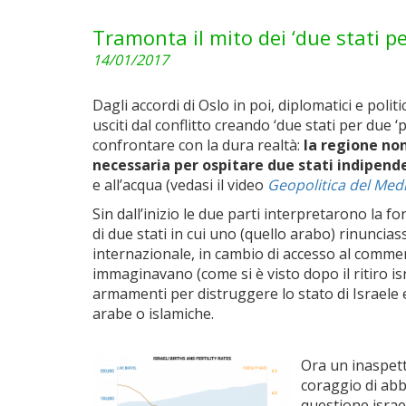
Tramonta il mito dei ‘due stati pe
14/01/2017
Dagli accordi di Oslo in poi, diplomatici e poli
usciti dal conflitto creando ‘due stati per due 
confrontare con la dura realtà:
la regione non
necessaria per ospitare due stati indipen
e all’acqua (vedasi il video
Geopolitica del Medi
Sin dall’inizio le due parti interpretarono la 
di due stati in cui uno (quello arabo) rinuncia
internazionale, in cambio di accesso al commerc
immaginavano (come si è visto dopo il ritiro i
armamenti per distruggere lo stato di Israele e
arabe o islamiche.
Ora un inaspetta
coraggio di ab
questione israe