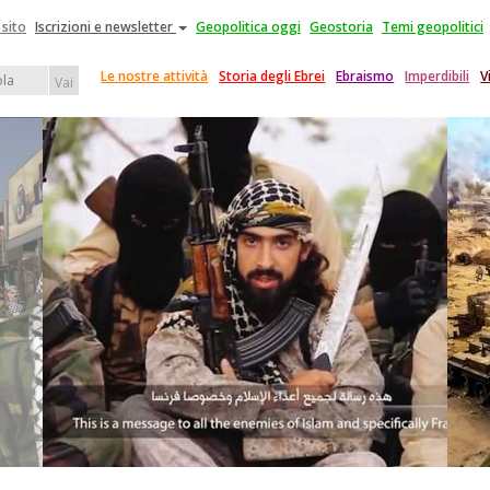
 sito
Iscrizioni e newsletter
Geopolitica oggi
Geostoria
Temi geopolitici
Le nostre attività
Storia degli Ebrei
Ebraismo
Imperdibili
V
Vai