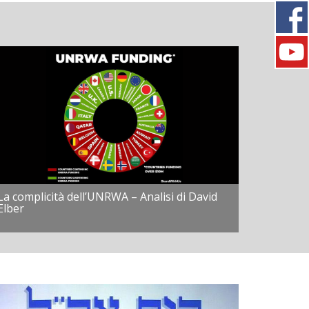
La complicità dell’UNRWA – Analisi di David
Elber