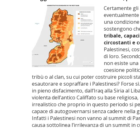
Certamente gli 
eventualmente an
una condizione 
sostengono che
tribale, capaci
circostanti e c
Palestinesi, cos
di loro. Second
non esiste una 
coesione politi
tribù o al clan, su cui poter costruire piccoli s
esautorare e sopraffare i Palestinesi? Forse sì.
in pieno disfacimento, dall’Iraq alla Siria al 
violenta dell’antico Califfato su base religiosa
irrealistico che proprio in questo periodo si p
capace di autogovernarsi senza cadere nella gue
Infatti i Palestinesi non vanno al summit di Pari
causa sottolinea l’irrilevanza di un summit in 