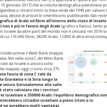
(il 15 gennaio 2017) che la crescita demografica palestinese 
igandola a ritirarsi entro la linea verde del 1949 per salvare 
zia, decine di articoli lo smentiscono pubblicando dati recen
afica di Arabi ed Ebrei all’interno dello stato di Israele
49) non è più in favore degli Arabi
(grafico a fianco), tanto p
in Israele da altre parti del mondo non è cessata: nel 2016 la
 cui 116 000 Ebrei, 38200 Arabi, 12.800 di altra etnia (imm
 considerazione il West Bank (mappa
raba. Ma nella zona C del West Bank,
rate da Israele e ancora sotto
sulla mappa), oggi ci sono circa 375
una fascia di zona C tale da
la Giordania e la Siria lungo la
che unisce Gerusalemme alla valle
stato calcolato che i territori
ei israeliani e 350000 Arabi: l’equilibrio demografico no
erebbero cittadini israeliani a pieno titolo e in
é ne avrebbero molti vantaggi.