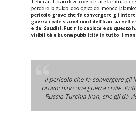
Teheran. L’Iran deve considerare la situazione i
perdere la guida ideologica del mondo islamico
pericolo grave che fa convergere gli interes
guerra civile sia nel nord dell’Iran sia nell’
e dei Sauditi. Putin lo capisce e su questo 
visibilità e buona pubblicità in tutto il mo
Il pericolo che fa convergere gli i
provochino una guerra civile. Puti
Russia-Turchia-Iran, che gli dà vi