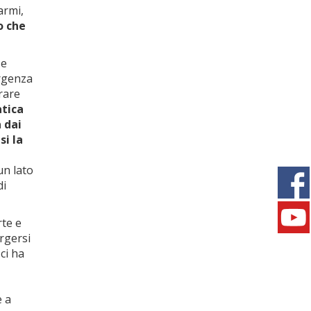
armi,
o che
 e
ergenza
rare
atica
 dai
si la
un lato
di
rte e
rgersi
ci ha
e a