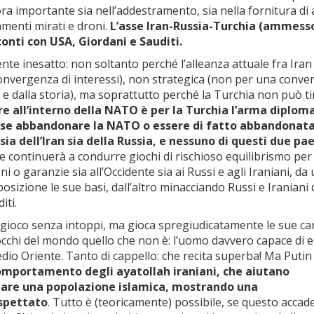
ra importante sia nell’addestramento, sia nella fornitura di 
menti mirati e droni.
L’asse Iran-Russia-Turchia (ammess
conti con USA, Giordani e Sauditi.
nte inesatto: non soltanto perché l’alleanza attuale fra Iran
convergenza di interessi), non strategica (non per una conv
a e dalla storia), ma soprattutto perché la Turchia non può ti
re all’interno della NATO è per la Turchia l’arma diplom
esse abbandonare la NATO o essere di fatto abbandonata
a dell’Iran sia della Russia, e nessuno di questi due pae
e continuerà a condurre giochi di rischioso equilibrismo per
i o garanzie sia all’Occidente sia ai Russi e agli Iraniani, da 
sizione le sue basi, dall’altro minacciando Russi e Iraniani 
iti.
il gioco senza intoppi, ma gioca spregiudicatamente le sue ca
 occhi del mondo quello che non è: l’uomo davvero capace di e
Medio Oriente. Tanto di cappello: che recita superba! Ma Putin 
 comportamento degli ayatollah iraniani, che aiutano
dare una popolazione islamica, mostrando una
aspettato
. Tutto è (teoricamente) possibile, se questo accad