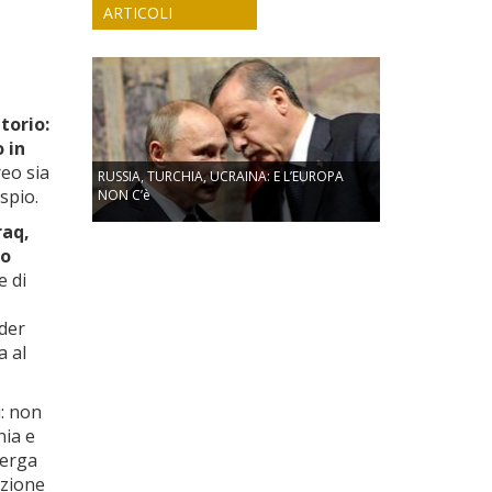
ARTICOLI
torio:
 in
reo sia
RUSSIA, TURCHIA, UCRAINA: E L’EUROPA
aspio.
NON C’è
raq,
do
e di
eder
a al
i: non
nia e
merga
izione