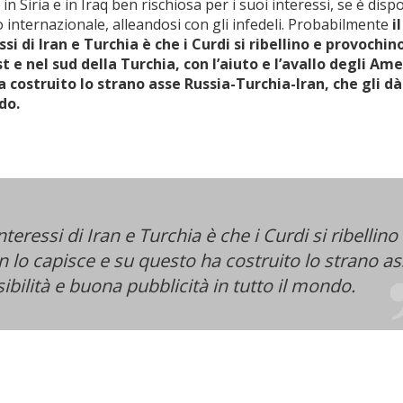
n Siria e in Iraq ben rischiosa per i suoi interessi, se è disp
 internazionale, alleandosi con gli infedeli. Probabilmente
il
si di Iran e Turchia è che i Curdi si ribellino e provochin
est e nel sud della Turchia, con l’aiuto e l’avallo degli Am
ha costruito lo strano asse Russia-Turchia-Iran, che gli dà
ndo.
nteressi di Iran e Turchia è che i Curdi si ribellino
n lo capisce e su questo ha costruito lo strano a
sibilità e buona pubblicità in tutto il mondo.