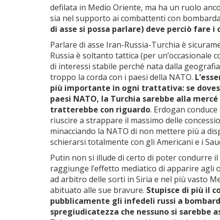
defilata in Medio Oriente, ma ha un ruolo anco
sia nel supporto ai combattenti con bombarda
di asse si possa parlare) deve perciò fare i 
Parlare di asse Iran-Russia-Turchia è sicurame
Russia è soltanto tattica (per un’occasionale 
di interessi stabile perché nata dalla geografi
troppo la corda con i paesi della NATO.
L’esse
più importante in ogni trattativa: se dov
paesi NATO, la Turchia sarebbe alla mercé si
tratterebbe con riguardo
. Erdogan conduce 
riuscire a strappare il massimo delle concession
minacciando la NATO di non mettere più a dispo
schierarsi totalmente con gli Americani e i Saud
Putin non si illude di certo di poter condurre 
raggiunge l’effetto mediatico di apparire agli
ad arbitro delle sorti in Siria e nel più vasto 
abituato alle sue bravure.
Stupisce di più il
pubblicamente gli infedeli russi a bombar
spregiudicatezza che nessuno si sarebbe 