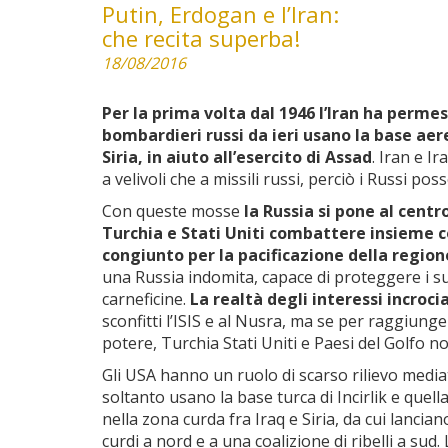
Putin, Erdogan e l’Iran:
che recita superba!
18/08/2016
Per la prima volta dal 1946 l’Iran ha permes
bombardieri russi da ieri usano la base a
Siria, in aiuto all’esercito di Assad
. Iran e I
a velivoli che a missili russi, perciò i Russi po
Con queste mosse
la Russia si pone al centr
Turchia e Stati Uniti combattere insieme con
congiunto per la pacificazione della region
una Russia indomita, capace di proteggere i suo
carneficine.
La realtà degli interessi incroc
sconfitti l’ISIS e al Nusra, ma se per raggiun
potere, Turchia Stati Uniti e Paesi del Golfo n
Gli USA hanno un ruolo di scarso rilievo media
soltanto usano la base turca di Incirlik e quell
nella zona curda fra Iraq e Siria, da cui lanci
curdi a nord e a una coalizione di ribelli a 