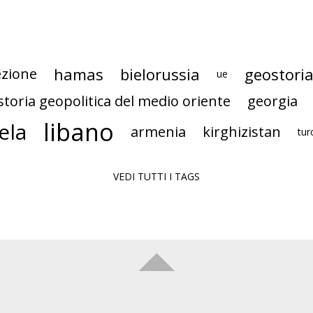
hamas
bielorussia
geostori
ezione
ue
storia geopolitica del medio oriente
georgia
libano
ela
armenia
kirghizistan
tur
VEDI TUTTI I TAGS