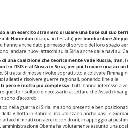
so a un esercito straniero di usare una base sul suo terri
erea di Hamedan
(mappa in testata)
per bombardare Aleppo
raq hanno anche dato permesso di sorvolo del loro spazio ae
ssono lanciare nuovi attacchi sulla Siria anche dalle navi sul C
o di una coalizione che teoricamente vede Russia, Iran, I
tro l’ISIS e al Nusra in Siria, per poi trovare una accor
e.
Si tratta di mosse rivolte soprattutto a coltivare l’immagin
i alleati e risolvere guerre regionali, ponendo fine alle
iati però è molto più complessa
. Tutti hanno interesse a v
gere questo risultato è necessario accettare che Assad rimang
on sono d’accordo.
tico nella guerra di Siria, ma sono presenti e ben posizionat
a della V flotta in Bahrein, ma utilizzano anche basi in Giorda
ano attacchi mirati con aerei e con droni, in appoggio ai pesh
sud. L’amministrazione Obama ha volutamente assunto una pos