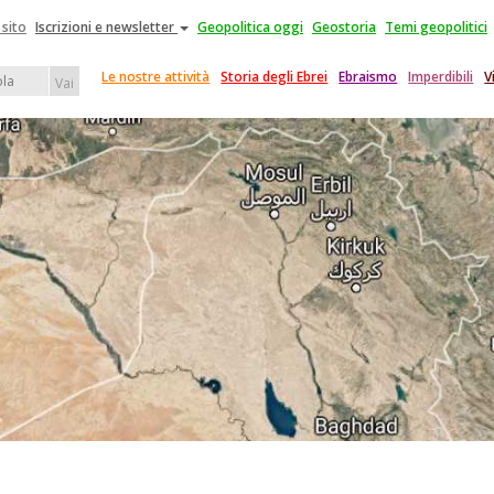
 sito
Iscrizioni e newsletter
Geopolitica oggi
Geostoria
Temi geopolitici
Le nostre attività
Storia degli Ebrei
Ebraismo
Imperdibili
V
Vai