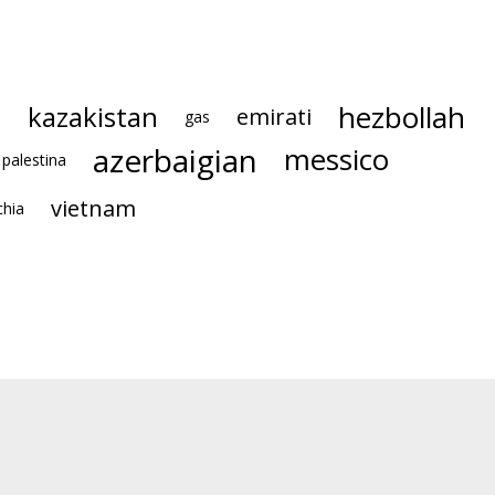
hezbollah
kazakistan
a
emirati
gas
azerbaigian
messico
palestina
vietnam
chia