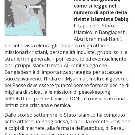
come si legge nel
numero di aprile della
rivista islamista Dabiq
.
Il capo dello Stato
Islamico in Bangladesh,
Abu Ibrahim al-Hanif,
nell’intervista elenca gli obbiettivi degli attacchi:
missionari cristiani, personalità induiste, gruppi sciiti e
stranieri in generale – poi l’esercito ed eventualmente
altri gruppi islamisti rivali. Al Hanif spiega che il
Bangladesh è di importanza strategica per attaccare
successivamente l’India e il Myanmar; inoltre il governo
del Paese deve essere ‘punito’ perché fornisce decine di
migliaia di soldati alle missioni di peacekeeping
dell’ONU nei paesi islamici, e l’ONU è considerato una
istituzione cristiana e nemica.
Dallo scorso settembre lo Stato Islamico ha compiuto
sette attacchi in Bangladesh, fra cui la recente uccisione
a colpi di machete, alla fermata dell’autobus, di Rezaul
Karim Siddique, professore di inglese.