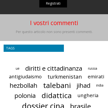
Registrati
I vostri commenti
Per questo articolo non sono presenti commenti.
TAGS
diritti e cittadinanza
ue
russia
turkmenistan
antigiudaismo
emirati
talebani
hezbollah
jihad
india
didattica
polonia
ungheria
dossier cina
brasile