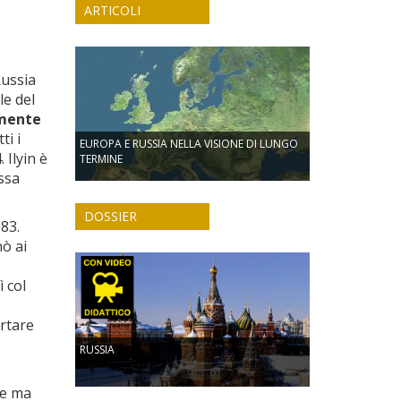
ARTICOLI
Russia
le del
amente
ti i
EUROPA E RUSSIA NELLA VISIONE DI LUNGO
 Ilyin è
TERMINE
ssa
DOSSIER
883.
nò ai
o
ì col
ortare
RUSSIA
se ma