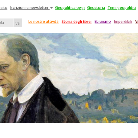
 sito
Iscrizioni e newsletter
Geopolitica oggi
Geostoria
Temi geopolitici
Le nostre attività
Storia degli Ebrei
Ebraismo
Imperdibili
V
Vai