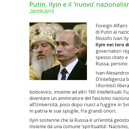
Putin, Ilyin e il ‘nuovo’ nazional
28/09/2015
Foreign Affairs
di Putin al nazi
filosofo Ivan Ily
Ilyin nei loro d
governatori regi
spesso citato 
Russa, persino
Ivan Alexandrov
D’intelligenza 
riformisti libe
bolscevico, insieme ad altri 160 intellettuali. 
diventare un ammiratore del fascismo nazionalis
all’Università, poco dopo riuscì a fuggire in 
in patria le sue spoglie, fra grandi onori..
Ilyin sostenne che la Russia è un’entità geosto
insieme da una comune ‘spiritualità’. Nazismo