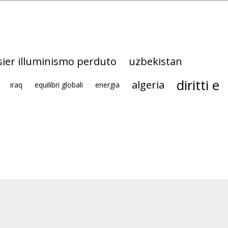
sier illuminismo perduto
uzbekistan
diritti e
algeria
iraq
equilibri globali
energia