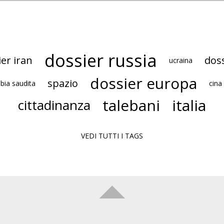
dossier russia
er iran
dos
ucraina
dossier europa
spazio
bia saudita
cina
talebani
italia
cittadinanza
VEDI TUTTI I TAGS