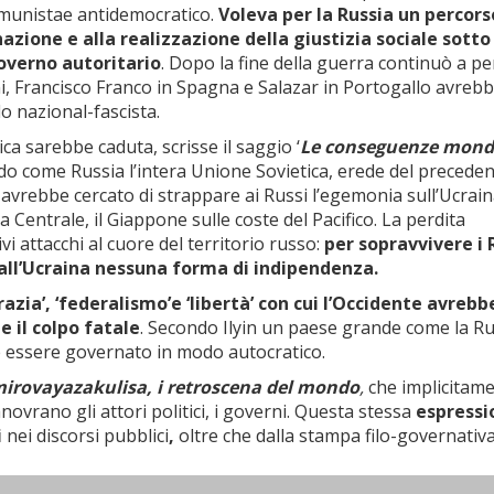
comunistae antidemocratico.
Voleva per la Russia un percors
azione e alla realizzazione della giustizia sociale sotto
governo autoritario
. Dopo la fine della guerra continuò a p
ini, Francisco Franco in Spagna e Salazar in Portogallo avreb
o nazional-fascista.
ca sarebbe caduta, scrisse il saggio ‘
Le conseguenze mondi
o come Russia l’intera Unione Sovietica, erede del precede
 avrebbe cercato di strappare ai Russi l’egemonia sull’Ucrain
ia Centrale, il Giappone sulle coste del Pacifico. La perdita
i attacchi al cuore del territorio russo:
per sopravvivere i 
l’Ucraina nessuna forma di indipendenza.
azia’, ‘federalismo’e ‘libertà’ con cui l’Occidente avrebb
e il colpo fatale
. Secondo Ilyin un paese grande come la Ru
e essere governato in modo autocratico.
irovayazakulisa, i retroscena del mondo
,
che implicitame
ovrano gli attori politici, i governi. Questa stessa
espressi
i
nei discorsi pubblici
,
oltre che dalla stampa filo-governativa