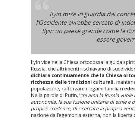
Ilyin mise in guardia dai concett
l’Occidente avrebbe cercato di indeb
Ilyin un paese grande come la Rus
essere govern
Ilyin vide nella Chiesa ortodossa la guida spiri
Russia, che altrimenti rischiavano di suddivider
dichiara continuamente che la Chiesa orto
ricchezza delle tradizioni culturali
, mantener
popolazione, rafforzare i legami familiari
eded
Nella parole di Putin, ‘
chi ama la Russia vuole l
autonomia, la sua fusione unitaria di etnie e d
proprie credenze, di ricercare la propria verità
nazione dall’egemonia esterna, non la libertà 