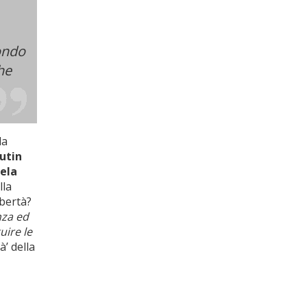
condo
he
la
utin
ela
lla
bertà?
nza ed
uire le
à’ della