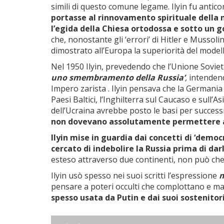
simili di questo comune legame. Ilyin fu anti
portasse al rinnovamento spirituale della n
l’egida della Chiesa ortodossa e sotto un 
che, nonostante gli ‘errori’ di Hitler e Mussol
dimostrato all’Europa la superiorità del modell
Nel 1950 Ilyin, prevedendo che l’Unione Sovieti
uno smembramento della Russia’
,
intendend
Impero zarista . Ilyin pensava che la Germania
Paesi Baltici, l’Inghilterra sul Caucaso e sull’As
dell’Ucraina avrebbe posto le basi per successiv
non dovevano assolutamente permettere al
Ilyin mise in guardia dai concetti di ‘democr
cercato di indebolire la Russia prima di darl
esteso attraverso due continenti, non può ch
Ilyin usò spesso nei suoi scritti l’espressione
m
pensare a poteri occulti che complottano e man
spesso usata da Putin e dai suoi sostenitor