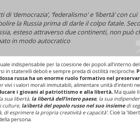
i di ‘democrazia’, ‘federalismo' e ‘libertà’ con cui
olire la Russia prima di darle il colpo fatale. Se
sia, esteso attraverso due continenti, non può c
ato in modo autocratico
tuale indispensabile per la coesione dei popoli all’interno del
si in staterelli deboli e sempre preda di ostilità reciproche.
P
dossa russa ha un enorme ruolo formativo nel preservar
 vivi i valori morali immutabili, alimentare unità d’intenti ne
ucare i giovani al patriottismo e alla libertà.
Ma quale li
a sua libertà,
la libertà dell’intero paese
, la sua indipende
i culture,
la
l
ibertà del popolo russo nel suo insieme
di seg
, di esprimere la propria creatività e capacità’.
Cioè la ‘libert
della persona.