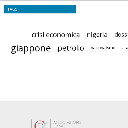
TAGS
crisi economica
nigeria
dossi
giappone
petrolio
nazionalismo
ara