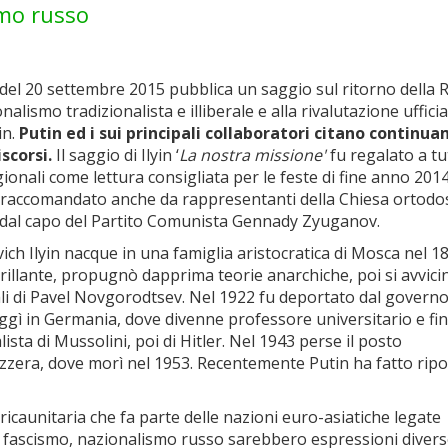
ismo russo
 del 20 settembre 2015 pubblica un saggio sul ritorno della 
onalismo tradizionalista e illiberale e alla rivalutazione ufficia
in.
Putin ed i sui principali collaboratori citano continu
iscorsi.
Il saggio di Ilyin ‘
La nostra missione'
fu regalato a tut
onali come lettura consigliata per le feste di fine anno 2014.
e raccomandato anche da rappresentanti della Chiesa ortodo
 dal capo del Partito Comunista Gennady Zyuganov.
ich Ilyin nacque in una famiglia aristocratica di Mosca nel 1
brillante, propugnò dapprima teorie anarchiche, poi si avvici
rali di Pavel Novgorodtsev. Nel 1922 fu deportato dal govern
Fuggì in Germania, dove divenne professore universitario e fin
ta di Mussolini, poi di Hitler. Nel 1943 perse il posto
Svizzera, dove morì nel 1953. Recentemente Putin ha fatto rip
ricaunitaria che fa parte delle nazioni euro-asiatiche legate
, fascismo, nazionalismo russo sarebbero espressioni diver