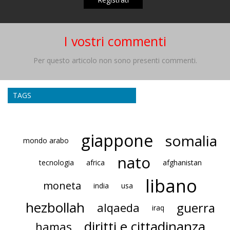
I vostri commenti
Per questo articolo non sono presenti commenti.
TAGS
giappone
somalia
mondo arabo
nato
tecnologia
africa
afghanistan
libano
moneta
india
usa
hezbollah
guerra
alqaeda
iraq
diritti e cittadinanza
hamas