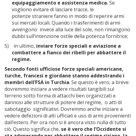
equipaggiamento e assistenza medica.
Se
vogliono evitare di lasciare tracce, le
potenze straniere fanno in modo di reperire armi
sui mercati locali. Quando i trasferimenti di armi
avvengono invece alla luce del sole, non rimangono
dubbi sull’intenzione ostile della potenza fornitrice;
5)
in ultimo,
inviare forze speciali e aviazione a
combattere a fianco dei ribelli per abbattere il
regime.
Secondo fonti ufficiose forze speciali americane,
turche, francesi e giordane stanno addestrando i
membri dell’FSA in Turchia
. Se questo è vero, a breve
dovremmo iniziare a vedere risultati tangibili sul
terreno sotto forma di attacchi ben organizzati e
dannosi alle strutture di potere del regime, o atti di
sabotaggio significativi. Dovremmo anche iniziare a
vedere defezioni di alti ufficiali e uso di armi provenienti
dall’estero. Per ora non si è ancora visto nulla di tutto
ciò. Questo significa che,
se è vero che l’Occidente si
sta adoperando per abbattere il regime siriano, la